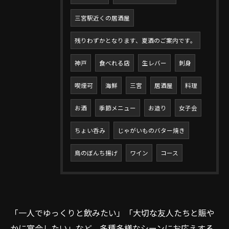
三宮駅近くの居酒屋
残りわずかとなります、夏酒のご案内です。
神戸
食べれる店
生レバー
刺身
喫煙可
海鮮
三宮
居酒屋
料理
お酒
季節メニュー
お造り
女子会
ちょい呑み
じゃがいものバター焼き
鳥のぼんち揚げ
ワイン
コース
「一人でゆっくりと飲みたい」「大切な友人たちと賑や
かに宴会したい」など、多種多様なシーンにお応えする