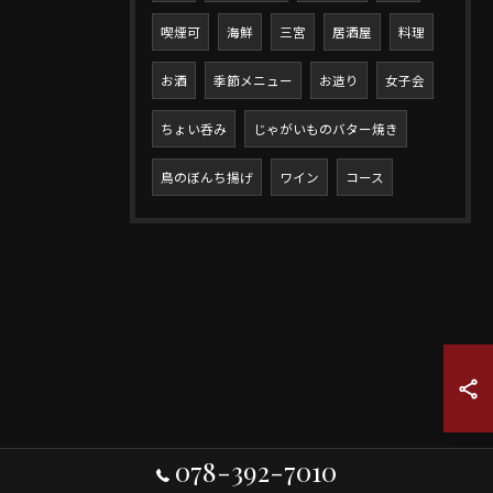
喫煙可
海鮮
三宮
居酒屋
料理
お酒
季節メニュー
お造り
女子会
ちょい呑み
じゃがいものバター焼き
鳥のぼんち揚げ
ワイン
コース
078-392-7010