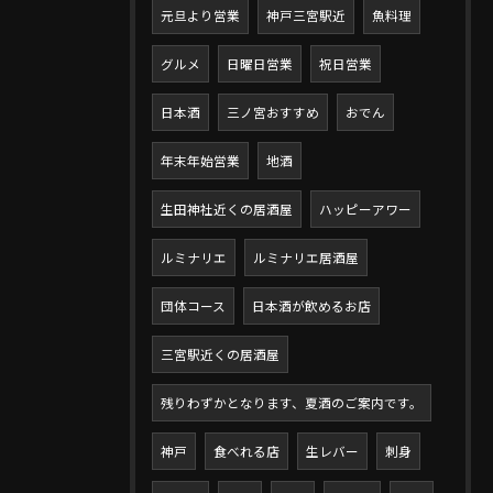
元旦より営業
神戸三宮駅近
魚料理
グルメ
日曜日営業
祝日営業
日本酒
三ノ宮おすすめ
おでん
年末年始営業
地酒
生田神社近くの居酒屋
ハッピーアワー
ルミナリエ
ルミナリエ居酒屋
団体コース
日本酒が飲めるお店
三宮駅近くの居酒屋
残りわずかとなります、夏酒のご案内です。
神戸
食べれる店
生レバー
刺身