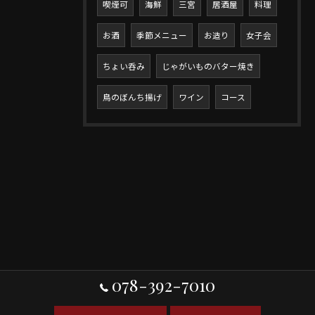
喫煙可
海鮮
三宮
居酒屋
料理
お酒
季節メニュー
お造り
女子会
ちょい呑み
じゃがいものバター焼き
鳥のぼんち揚げ
ワイン
コース
078-392-7010